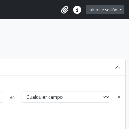
e page
Inicio de sesión
Portapapeles
Enlaces rápidos
en