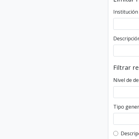
Institución
Descripción
Filtrar r
Nivel de de
Tipo gener
Top-leve
Descrip