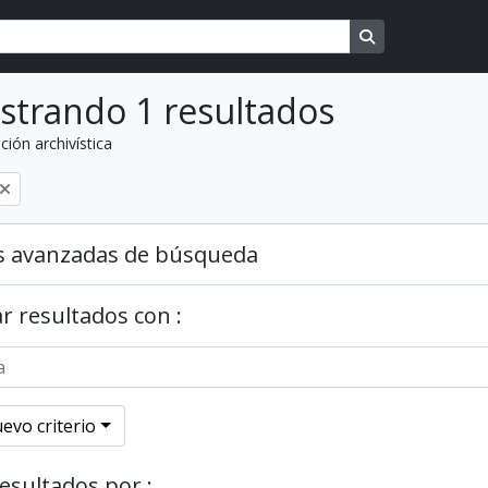
Search in brows
strando 1 resultados
ción archivística
o
s avanzadas de búsqueda
r resultados con :
evo criterio
resultados por :