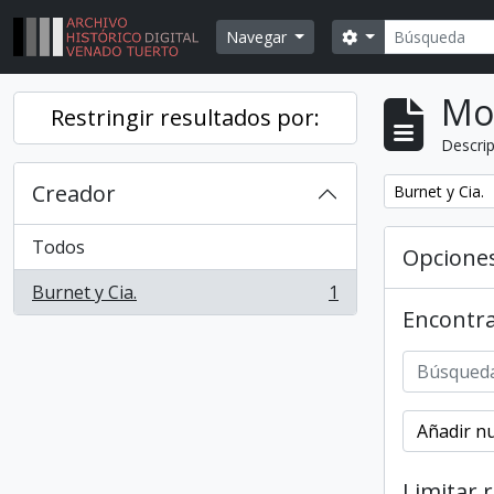
Skip to main content
Búsqueda
Search options
Navegar
Mo
Restringir resultados por:
Descrip
Creador
Remover filtr
Burnet y Cia.
Todos
Opcione
Burnet y Cia.
1
, 1 resultados
Encontra
Añadir nu
Limitar 