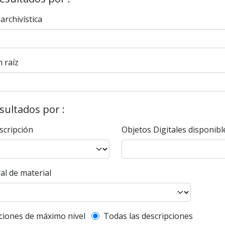
 archivística
 raíz
esultados por :
scripción
Objetos Digitales disponibl
al de material
l description filter
ciones de máximo nivel
Todas las descripciones