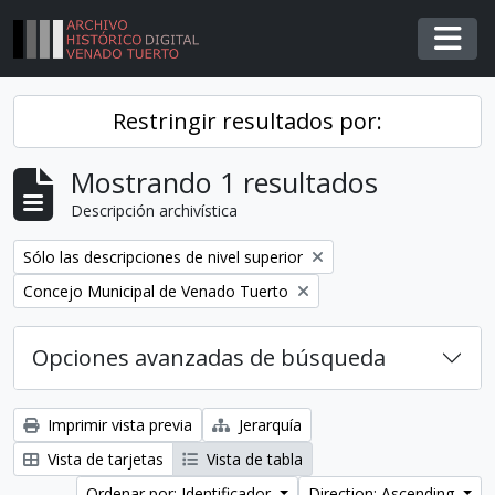
Skip to main content
Togg
Restringir resultados por:
Mostrando 1 resultados
Descripción archivística
Remover filtro
Sólo las descripciones de nivel superior
Remover filtro
Concejo Municipal de Venado Tuerto
Opciones avanzadas de búsqueda
Imprimir vista previa
Jerarquía
Vista de tarjetas
Vista de tabla
Ordenar por: Identificador
Direction: Ascending