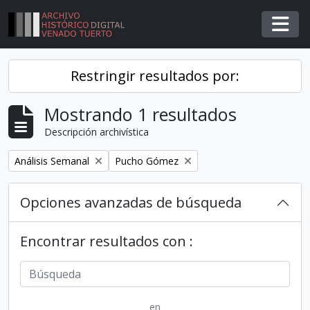
Skip to main content
Togg
Restringir resultados por:
Mostrando 1 resultados
Descripción archivística
Remover filtro
Remover filtro
Análisis Semanal
Pucho Gómez
Opciones avanzadas de búsqueda
Encontrar resultados con :
en