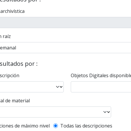
 archivística
 raíz
esultados por :
scripción
Objetos Digitales disponibl
al de material
l description filter
ciones de máximo nivel
Todas las descripciones