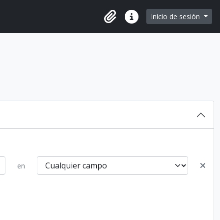
e page
Inicio de sesión
Portapapeles
Enlaces rápidos
en