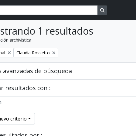
Search in brows
strando 1 resultados
ción archivística
o
Remover filtro
nal
Claudia Rossetto
s avanzadas de búsqueda
r resultados con :
evo criterio
resultados por :