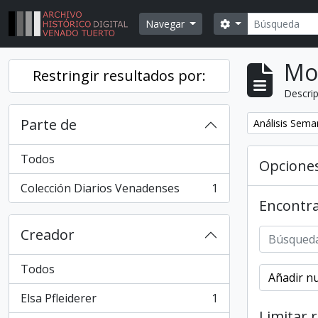
Skip to main content
Búsqueda
Search options
Navegar
Mo
Restringir resultados por:
Descrip
Parte de
Remover filtr
Análisis Sema
Todos
Opcione
Colección Diarios Venadenses
1
, 1 resultados
Encontra
Creador
Todos
Añadir nu
Elsa Pfleiderer
1
, 1 resultados
Limitar 