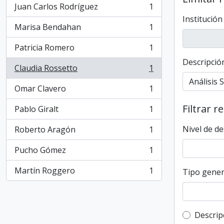
Juan Carlos Rodríguez
1
, 1 resultados
Institución
Marisa Bendahan
1
, 1 resultados
Patricia Romero
1
, 1 resultados
Descripción
Claudia Rossetto
1
, 1 resultados
Omar Clavero
1
, 1 resultados
Filtrar r
Pablo Giralt
1
, 1 resultados
Nivel de de
Roberto Aragón
1
, 1 resultados
Pucho Gómez
1
, 1 resultados
Martín Roggero
1
Tipo gener
, 1 resultados
Top-leve
Descrip