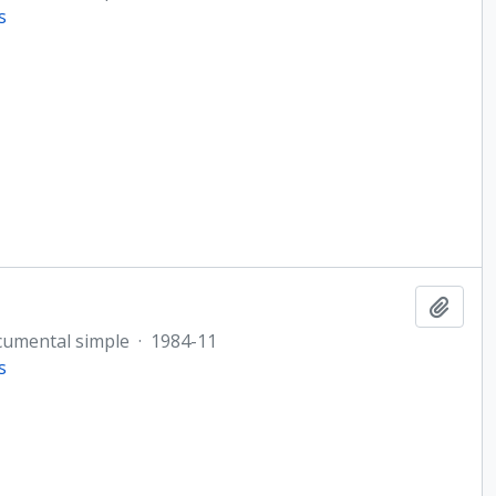
s
Añadi
cumental simple
·
1984-11
s