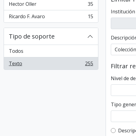
Hector Oller
35
, 35 resultados
Institución
Ricardo F. Avaro
15
, 15 resultados
Tipo de soporte
Descripción
Todos
Texto
255
Filtrar r
, 255 resultados
Nivel de de
Tipo gener
Top-leve
Descrip