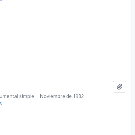
Añadi
umental simple
·
Noviembre de 1982
s