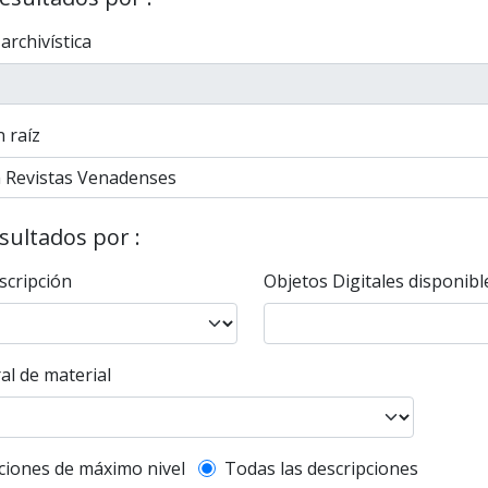
 archivística
 raíz
esultados por :
scripción
Objetos Digitales disponibl
al de material
l description filter
ciones de máximo nivel
Todas las descripciones