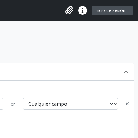
e page
Inicio de sesión
Portapapeles
Enlaces rápidos
en