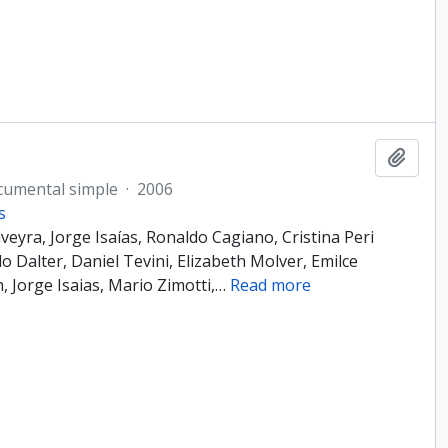
Añadi
cumental simple
·
2006
s
eyra, Jorge Isaías, Ronaldo Cagiano, Cristina Peri
o Dalter, Daniel Tevini, Elizabeth Molver, Emilce
, Jorge Isaias, Mario Zimotti,
…
Read more