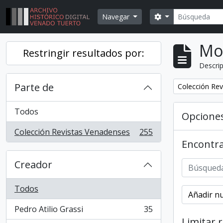
Skip to main content
Búsqueda
Search options
Navegar
Mo
Restringir resultados por:
Descrip
Parte de
Remover filtr
Colección Rev
Todos
Opcione
Colección Revistas Venadenses
255
, 255 resultados
Encontra
Creador
Todos
Añadir nu
Pedro Atilio Grassi
35
, 35 resultados
Limitar 