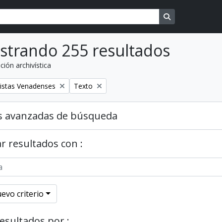
Search in brows
strando 255 resultados
ción archivística
o
Remover filtro
istas Venadenses
Texto
s avanzadas de búsqueda
r resultados con :
evo criterio
resultados por :