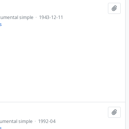
Añadi
umental simple
·
1943-12-11
s
Añadi
umental simple
·
1992-04
s