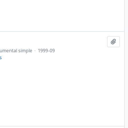
Añadi
umental simple
·
1999-09
s